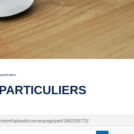
articuliers
PARTICULIERS
-content/uploads/comarquage/part/1682318772/