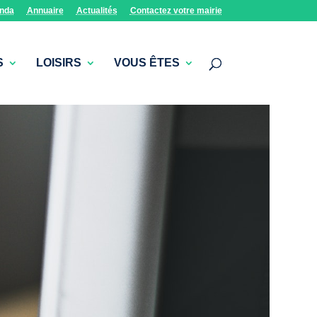
nda
Annuaire
Actualités
Contactez votre mairie
S
LOISIRS
VOUS ÊTES