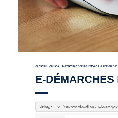
Accueil
»
Services
»
Démarches administratives
»
e-démarches p
E-DÉMARCHES 
debug - info : /var/www/localhost/htdocs/wp