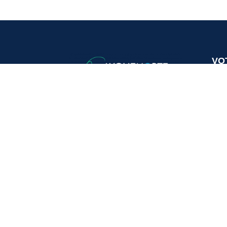
VO
20, 
336
Tél.
Mail
HO
Lund
Mard
Vend
Same