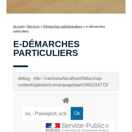
Accueil
»
Services
»
Démarches administratives
»
e-démarches
particuliers
E-DÉMARCHES
PARTICULIERS
debug - info : /var/www/localhost/htdocs/wp-
content/uploads/comarquage/part/1682318772/