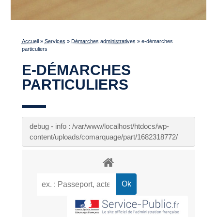
Accueil
»
Services
»
Démarches administratives
»
e-démarches
particuliers
E-DÉMARCHES
PARTICULIERS
debug - info : /var/www/localhost/htdocs/wp-
content/uploads/comarquage/part/1682318772/