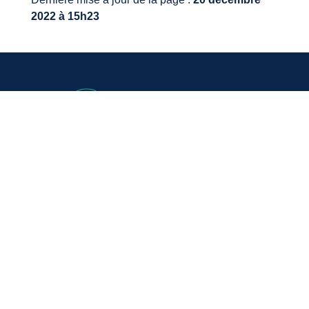
2022 à 15h23
VOTRE MAIRIE
20, avenue du général de Gaulle
33640 Ayguemorte-Les-Graves
Tél. : 05 56 67 10 15
Mail: contact@ayguemortelesgraves.fr