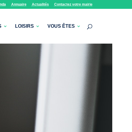
nda
Annuaire
Actualités
Contactez votre mairie
S
LOISIRS
VOUS ÊTES