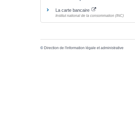
La carte bancaire
Institut national de la consommation (INC)
©
Direction de l'information légale et administrative
Dernière mise à jour de la page :
20 décemb
VO
20, 
336
Tél.