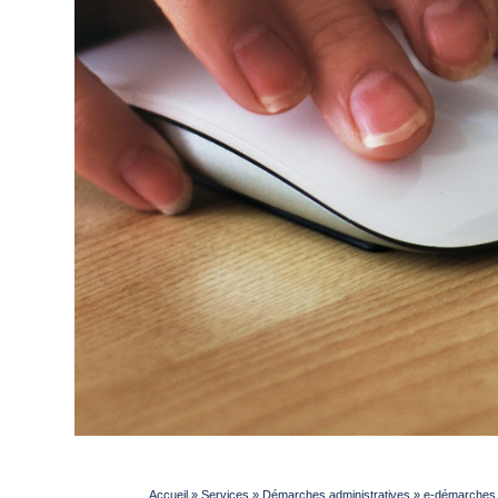
Accueil
»
Services
»
Démarches administratives
»
e-démarches p