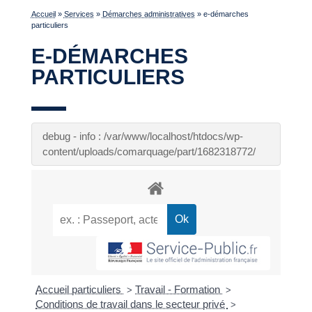
Accueil
»
Services
»
Démarches administratives
»
e-démarches
particuliers
E-DÉMARCHES
PARTICULIERS
debug - info : /var/www/localhost/htdocs/wp-
content/uploads/comarquage/part/1682318772/
Accueil particuliers
Travail - Formation
>
>
Conditions de travail dans le secteur privé
>