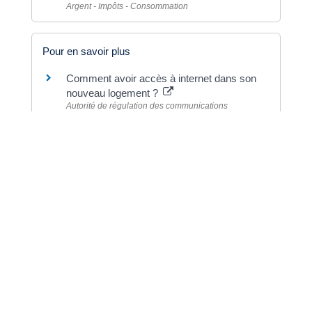
Argent - Impôts - Consommation
Pour en savoir plus
Comment avoir accès à internet dans son
nouveau logement ?
Autorité de régulation des communications
électroniques et des Postes (Arcep)
Le dégroupage
Autorité de régulation des communications
électroniques et des Postes (Arcep)
©
Direction de l'information légale et administrative
Dernière mise à jour de la page :
20 décembre
2022 à 15h23