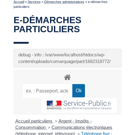
Accueil
»
Services
»
Démarches administratives
»
e-démarches
particuliers
E-DÉMARCHES
PARTICULIERS
debug - info : /var/www/localhost/htdocs/wp-
content/uploads/comarquage/part/1682318772/
Accueil particuliers
Argent - Impôts -
>
Consommation
Communications électroniques
>
(téléphone, internet, télévision)
Téléphone fixe :
>