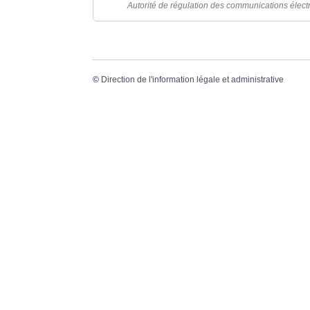
Autorité de régulation des communications élect
©
Direction de l'information légale et administrative
Dernière mise à jour de la page :
20 décemb
VO
20, 
336
Tél.
Mail