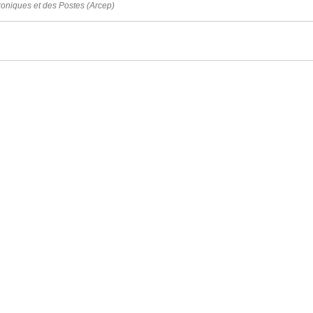
roniques et des Postes (Arcep)
re 2022 à 15h23
TRE MAIRIE
avenue du général de Gaulle
40 Ayguemorte-Les-Graves
 : 05 56 67 10 15
: contact@ayguemortelesgraves.fr