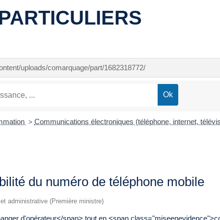
PARTICULIERS
-content/uploads/comarquage/part/1682318772/
ommation
Communications électroniques (téléphone, internet, télévi
>
bilité du numéro de téléphone mobile
e et administrative (Première ministre)
anger d'opérateur</span> tout en <span class="miseenevidence">c