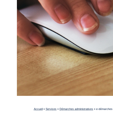
Accueil
»
Services
»
Démarches administratives
»
e-démarches p