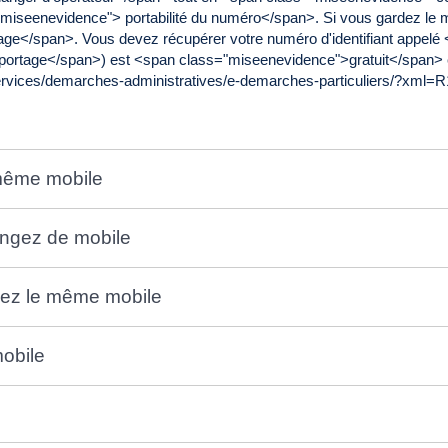
s="miseenevidence"> portabilité du numéro</span>. Si vous gardez l
ge</span>. Vous devez récupérer votre numéro d'identifiant appel
portage</span>) est <span class="miseenevidence">gratuit</span> 
ervices/demarches-administratives/e-demarches-particuliers/?xml=
 même mobile
angez de mobile
ez le même mobile
obile