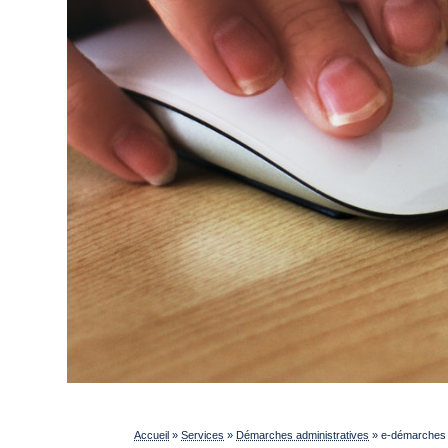
Accueil
»
Services
»
Démarches administratives
»
e-démarches p