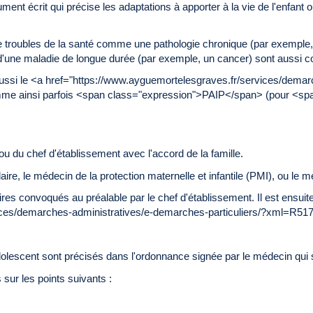
ument écrit qui précise les adaptations à apporter à la vie de l'enfant o
de troubles de la santé comme une pathologie chronique (par exemple, 
s d'une maladie de longue durée (par exemple, un cancer) sont aussi 
aussi le <a href="https://www.ayguemortelesgraves.fr/services/demar
me ainsi parfois <span class="expression">PAIP</span> (pour <span
ou du chef d'établissement avec l'accord de la famille.
ire, le médecin de la protection maternelle et infantile (PMI), ou le méde
aires convoqués au préalable par le chef d'établissement. Il est ens
vices/demarches-administratives/e-demarches-particuliers/?xml=R
dolescent sont précisés dans l'ordonnance signée par le médecin qui su
sur les points suivants :