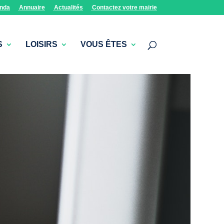
nda
Annuaire
Actualités
Contactez votre mairie
S
LOISIRS
VOUS ÊTES