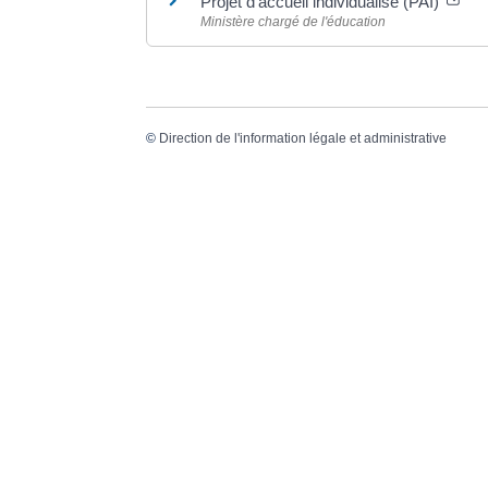
Projet d'accueil individualisé (PAI)
Ministère chargé de l'éducation
©
Direction de l'information légale et administrative
Dernière mise à jour de la page :
20 décemb
VO
20, 
336
Tél.
Mail