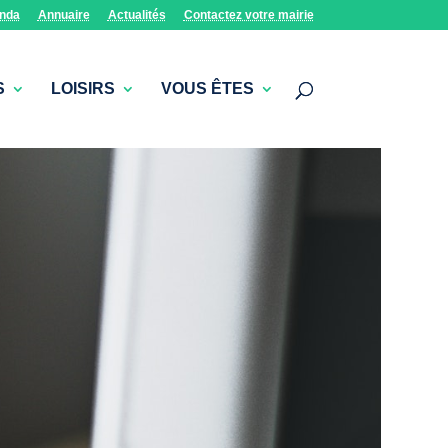
nda
Annuaire
Actualités
Contactez votre mairie
S
LOISIRS
VOUS ÊTES