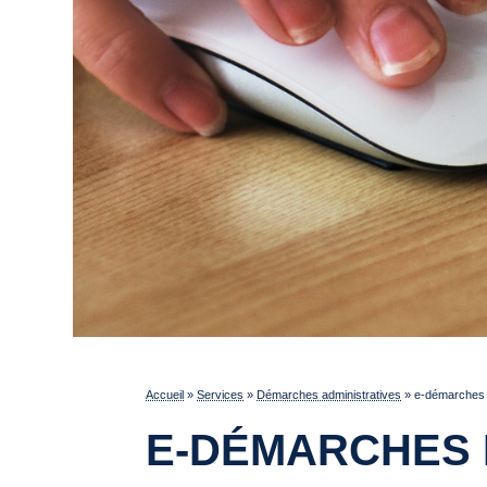
Accueil
»
Services
»
Démarches administratives
»
e-démarches p
E-DÉMARCHES 