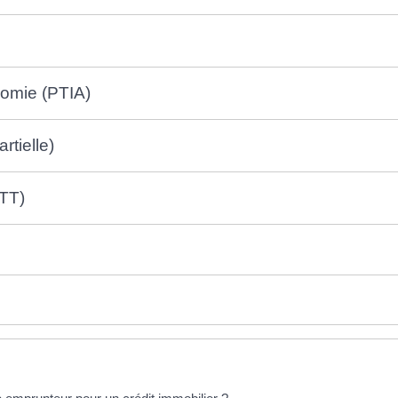
onomie (PTIA)
rtielle)
ITT)