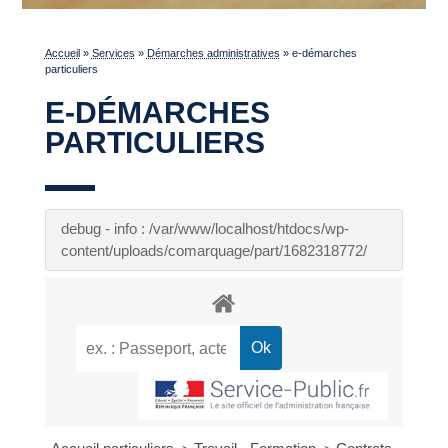
Accueil
»
Services
»
Démarches administratives
»
e-démarches
particuliers
E-DÉMARCHES
PARTICULIERS
debug - info : /var/www/localhost/htdocs/wp-
content/uploads/comarquage/part/1682318772/