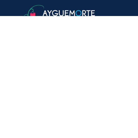
VOTRE MAIRIE
20, avenue du général de Gaulle
33640 Ayguemorte-Les-Graves
Tél. : 05 56 67 10 15
Mail: contact@ayguemortelesgraves.fr
HORAIRES
Lundi, mercredi :
de 14h15 à 16h30
Mardi, jeudi :
de 14h15 à 18h30
Vendredi :
de 14h15 à 17h00