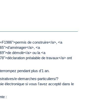
l=F1986">permis de construire</a>, <a
7665">d'aménager</a>, <a
69">de démolir</a> ou la <a
8">déclaration préalable de travaux</a> ont
nterrompez pendant plus d'1 an.
tratives/e-demarches-particuliers/?
ie électronique si vous l'avez accepté dans le
nte :