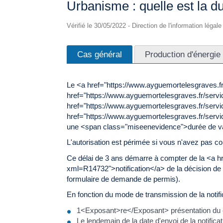
Urbanisme : quelle est la du
Vérifié le 30/05/2022 - Direction de l'information légal
Cas général
Production d'énergie 
Le <a href="https://www.ayguemortelesgraves.f
href="https://www.ayguemortelesgraves.fr/ser
href="https://www.ayguemortelesgraves.fr/serv
href="https://www.ayguemortelesgraves.fr/serv
une <span class="miseenevidence">durée de va
L'autorisation est périmée si vous n'avez pas c
Ce délai de 3 ans démarre à compter de la <a h
xml=R14732">notification</a> de la décision de 
formulaire de demande de permis).
En fonction du mode de transmission de la notifica
1<Exposant>re</Exposant> présentation du
Le lendemain de la date d'envoi de la notifica