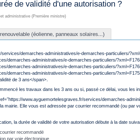
rée de validité d'une autorisation ?
e et administrative (Première ministre)
renouvelable (éolienne, panneaux solaires...)
r/services/demarches-administratives/e-demarches-particuliers/?xm
vices/demarches-administratives/e-demarches-particuliers/?xml=F1
ices/demarches-administratives/e-demarches-particuliers/?xml=F176
ices/demarches-administratives/e-demarches-particuliers/?xml=F1757
lidité de 3 ans</span>.
ommencé les travaux dans les 3 ans ou si, passé ce délai, vous les i
ref="https://www.ayguemortelesgraves.fr/services/demarches-adminis
la mairie. Elle vous est adressée par courrier recommandé (ou par vo
tion, la durée de validité de votre autorisation débute à la date suiva
 courrier recommandé
tion par voie électronique