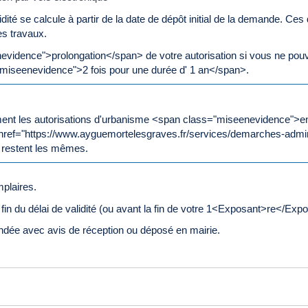
dité se calcule à partir de la date de dépôt initial de la demande. Ces
es travaux.
idence">prolongation</span> de votre autorisation si vous ne pou
="miseenevidence">2 fois pour une durée d' 1 an</span>.
nt les autorisations d'urbanisme <span class="miseenevidence">en 
a href="https://www.ayguemortelesgraves.fr/services/demarches-admin
 restent les mêmes.
mplaires.
 fin du délai de validité (ou avant la fin de votre 1<Exposant>re</Ex
andée avec avis de réception ou déposé en mairie.