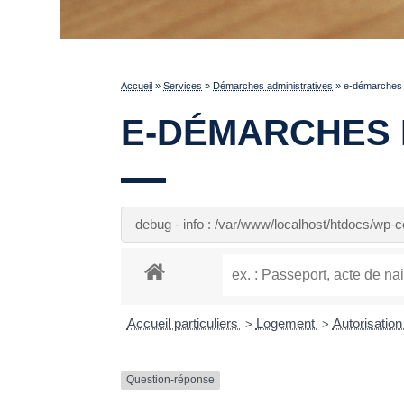
Accueil
»
Services
»
Démarches administratives
»
e-démarches p
E-DÉMARCHES 
debug - info : /var/www/localhost/htdocs/wp
Accueil particuliers
Logement
Autorisatio
>
>
Question-réponse