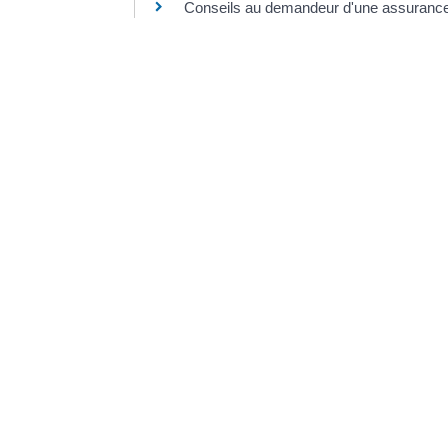
Conseils au demandeur d'une assurance
Ministère chargé des finances
©
Direction de l'information légale et administrative
Dernière mise à jour de la page :
20 décemb
VO
20, 
336
Tél.
Mail