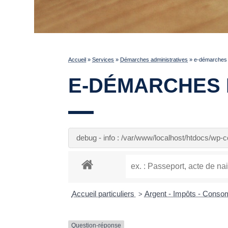
Accueil
»
Services
»
Démarches administratives
»
e-démarches p
E-DÉMARCHES 
debug - info : /var/www/localhost/htdocs/wp
Accueil particuliers
Argent - Impôts - Cons
>
Question-réponse