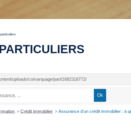
articuliers
PARTICULIERS
-content/uploads/comarquage/part/1682318772/
ommation
Crédit immobilier
Assurance d'un crédit immobilier : à q
>
>