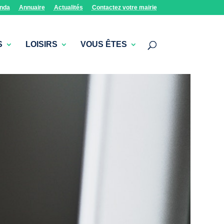
nda
Annuaire
Actualités
Contactez votre mairie
S
LOISIRS
VOUS ÊTES