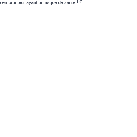
 emprunteur ayant un risque de santé
re 2022 à 15h23
TRE MAIRIE
avenue du général de Gaulle
40 Ayguemorte-Les-Graves
 : 05 56 67 10 15
: contact@ayguemortelesgraves.fr