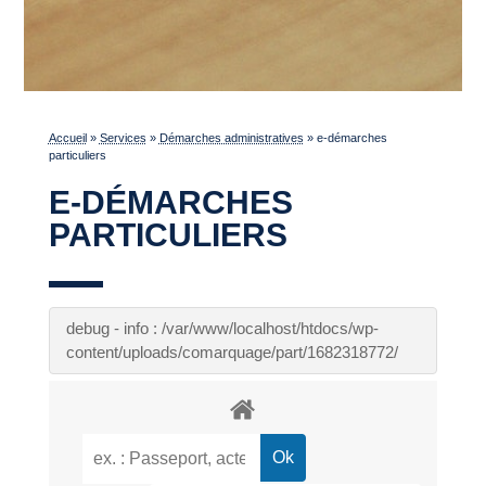
Accueil
»
Services
»
Démarches administratives
»
e-démarches
particuliers
E-DÉMARCHES
PARTICULIERS
debug - info : /var/www/localhost/htdocs/wp-
content/uploads/comarquage/part/1682318772/