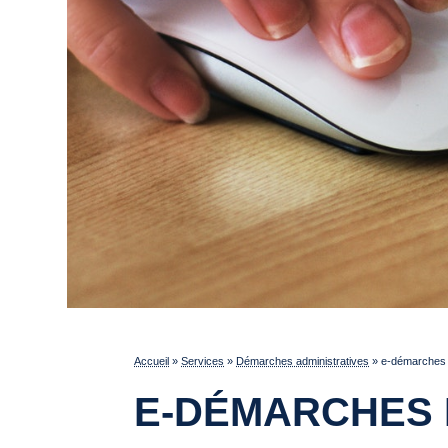
Accueil
»
Services
»
Démarches administratives
»
e-démarches p
E-DÉMARCHES 