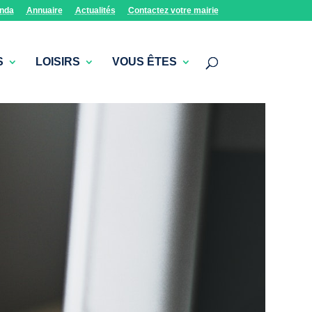
nda
Annuaire
Actualités
Contactez votre mairie
S
LOISIRS
VOUS ÊTES