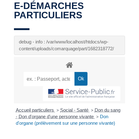
E-DÉMARCHES
PARTICULIERS
debug - info : /var/www/localhost/htdocs/wp-
content/uploads/comarquage/part/1682318772/
Accueil particuliers
Social - Santé
Don du sang
>
>
- Don d'organe d'une personne vivante
Don
>
d'organe (prélèvement sur une personne vivante)