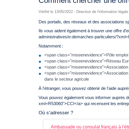
Comment chercher une offre
Vérifié le 13/05/2022 - Direction de l'information légal
Des portails, des réseaux et des associations s
Ils vous aident également à trouver une offre 
administratives/e-demarches-particuliers/?xml=
Notamment :
<span class="miseenevidence">Pôle emploi inte
<span class="miseenevidence">Réseau Eures 
<span class="miseenevidence">Association po
<span class="miseenevidence">Association pou
dans le secteur agricole
À l'étranger, vous pouvez obtenir de l'aide aupr
Vous pouvez également vous informer auprès de
xml=R53060">CCI</a> qui recensent les entrepris
Où s’adresser ?
Ambassade ou consulat français à l'ét