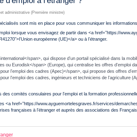
 d'emploi à l'étranger ?
e et administrative (Première ministre)
pécialisés sont mis en place pour vous communiquer les informations 
d'emploi lorsque vous envisagez de partir dans <a href="https://www.
R41270">l'Union européenne (UE)</a> ou à l'étranger.
rnational</span>, qui dispose d'un portail spécialisé dans la mobili
ou Eurodisk</span> (Europe), qui centralise les offres d'emploi d
ur l'emploi des cadres (Apec)</span>, qui propose des offres d'empl
r l'emploi des cadres, ingénieurs et techniciens de l'agriculture (A
ès des comités consulaires pour l'emploi et la formation professionne
s <a href="https://www.ayguemortelesgraves.fr/services/demarches-
es françaises à l'étranger et auprès des associations des Français 
ranger