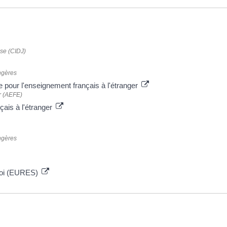
sse (CIDJ)
angères
pour l'enseignement français à l'étranger
r (AEFE)
çais à l'étranger
angères
mploi (EURES)