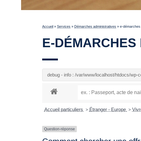
Accueil
»
Services
»
Démarches administratives
»
e-démarches p
E-DÉMARCHES 
debug - info : /var/www/localhost/htdocs/wp
Accueil particuliers
Étranger - Europe
Vivr
>
>
Question-réponse