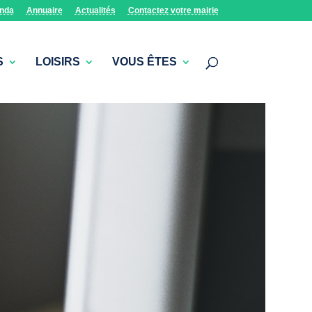
nda
Annuaire
Actualités
Contactez votre mairie
S
LOISIRS
VOUS ÊTES