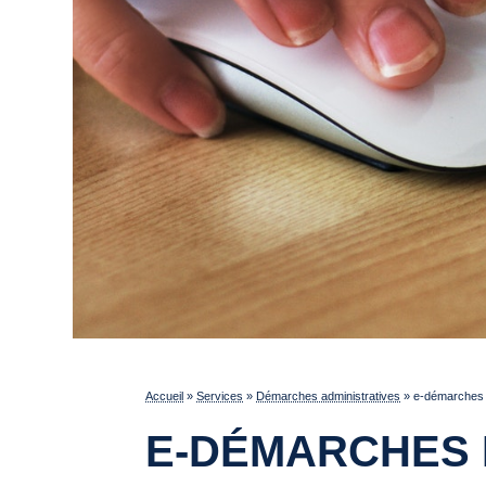
Accueil
»
Services
»
Démarches administratives
»
e-démarches p
E-DÉMARCHES 