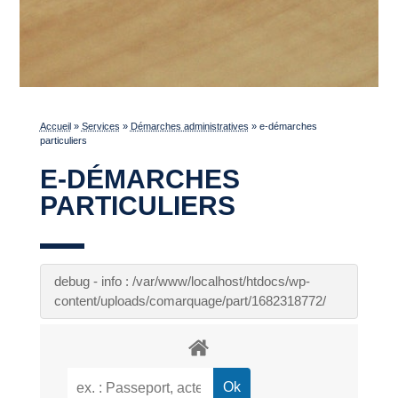
Accueil
»
Services
»
Démarches administratives
»
e-démarches
particuliers
E-DÉMARCHES
PARTICULIERS
debug - info : /var/www/localhost/htdocs/wp-
content/uploads/comarquage/part/1682318772/