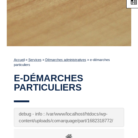
Accueil
»
Services
»
Démarches administratives
»
e-démarches
particuliers
E-DÉMARCHES
PARTICULIERS
debug - info : /var/www/localhost/htdocs/wp-
content/uploads/comarquage/part/1682318772/