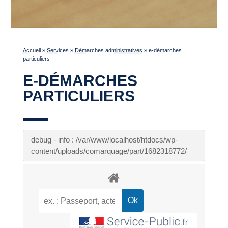
Accueil
»
Services
»
Démarches administratives
»
e-démarches
particuliers
E-DÉMARCHES
PARTICULIERS
debug - info : /var/www/localhost/htdocs/wp-
content/uploads/comarquage/part/1682318772/