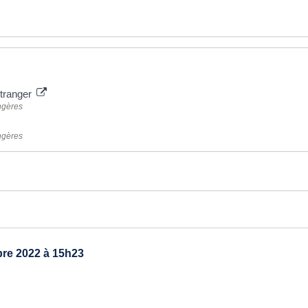
étranger
angères
angères
re 2022 à 15h23