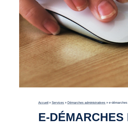
Accueil
»
Services
»
Démarches administratives
»
e-démarches p
E-DÉMARCHES 