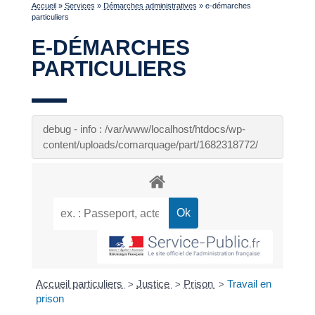
Accueil
»
Services
»
Démarches administratives
»
e-démarches
particuliers
E-DÉMARCHES
PARTICULIERS
debug - info : /var/www/localhost/htdocs/wp-
content/uploads/comarquage/part/1682318772/
Accueil particuliers
Justice
Prison
Travail en
>
>
>
prison