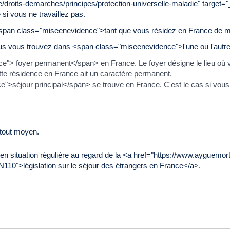
re/droits-demarches/principes/protection-universelle-maladie" target
i vous ne travaillez pas.
e <span class="miseenevidence">tant que vous résidez en France de ma
us vous trouvez dans <span class="miseenevidence">l'une ou l'autre
> foyer permanent</span> en France. Le foyer désigne le lieu où vo
ette résidence en France ait un caractère permanent.
e">séjour principal</span> se trouve en France. C'est le cas si vou
 tout moyen.
e en situation régulière au regard de la <a href="https://www.ayguemo
110">législation sur le séjour des étrangers en France</a>.