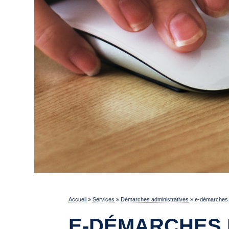
Accueil
»
Services
»
Démarches administratives
»
e-démarches p
E-DÉMARCHES 