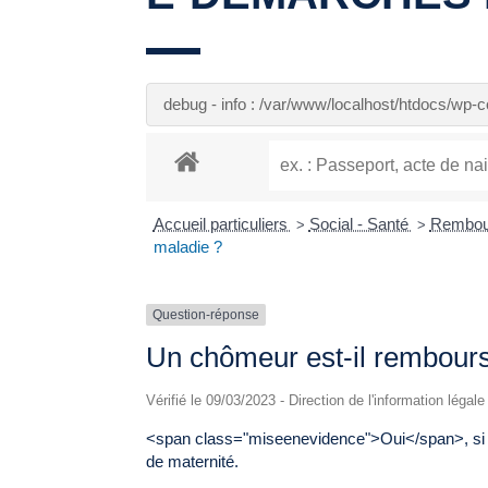
debug - info : /var/www/localhost/htdocs/wp
Accueil particuliers
Social - Santé
Rembour
>
>
maladie ?
Question-réponse
Un chômeur est-il rembours
Vérifié le 09/03/2023 - Direction de l'information légal
<span class="miseenevidence">Oui</span>, si v
de maternité.