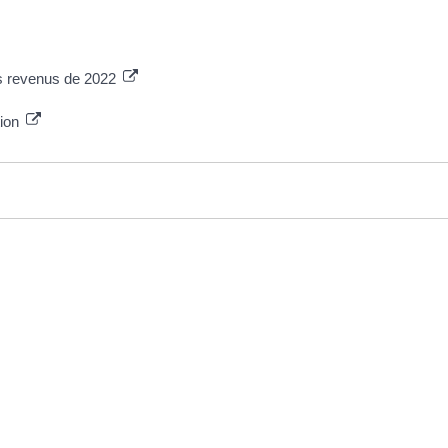
es revenus de 2022
tion
re 2022 à 15h23
TRE MAIRIE