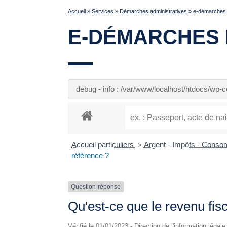
Accueil
»
Services
»
Démarches administratives
»
e-démarches p
E-DÉMARCHES 
debug - info : /var/www/localhost/htdocs/wp
Accueil particuliers
Argent - Impôts - Cons
>
référence ?
Question-réponse
Qu'est-ce que le revenu fis
Vérifié le 01/01/2023 - Direction de l'information légal