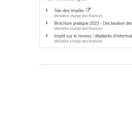
Site des impôts
Ministère chargé des finances
Brochure pratique 2023 - Déclaration d
Ministère chargé des finances
Impôt sur le revenu : dépliants d'informa
Ministère chargé des finances
©
Direction de l'information légale et administrative
Dernière mise à jour de la page :
20 décemb
VO