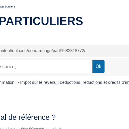
articuliers
PARTICULIERS
-content/uploads/comarquage/part/1682318772/
ommation
Impôt sur le revenu : déductions, réductions et crédits d'
>
cal de référence ?
e et administrative (Première ministre)