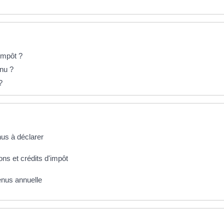
'impôt ?
enu ?
?
nus à déclarer
ons et crédits d'impôt
enus annuelle