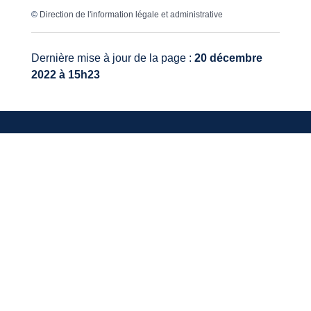
©
Direction de l'information légale et administrative
Dernière mise à jour de la page :
20 décembre
2022 à 15h23
VOTRE MAIRIE
20, avenue du général de Gaulle
33640 Ayguemorte-Les-Graves
Tél. : 05 56 67 10 15