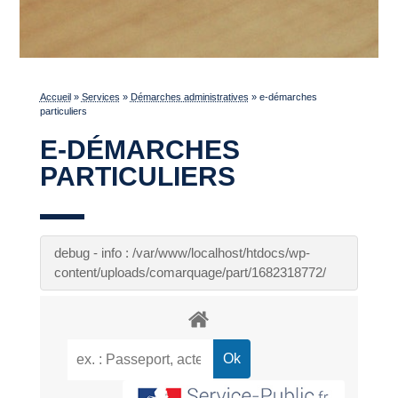
Accueil
»
Services
»
Démarches administratives
»
e-démarches
particuliers
E-DÉMARCHES
PARTICULIERS
debug - info : /var/www/localhost/htdocs/wp-
content/uploads/comarquage/part/1682318772/