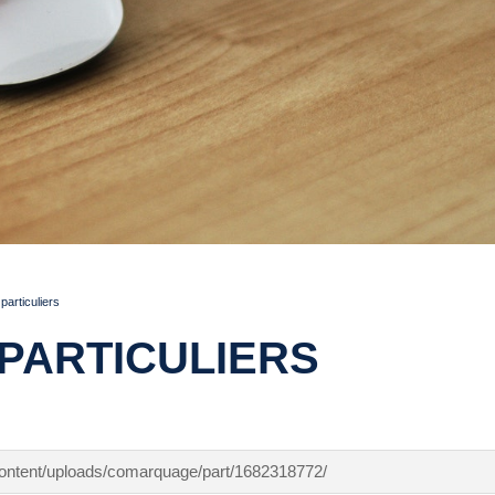
articuliers
PARTICULIERS
-content/uploads/comarquage/part/1682318772/