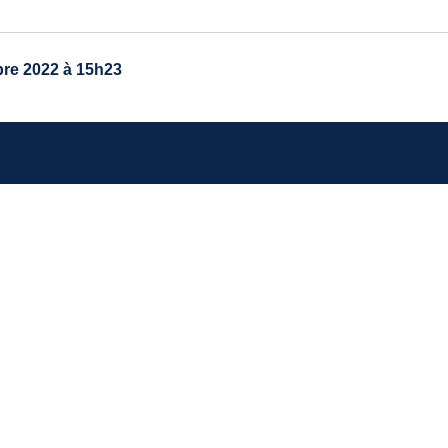
re 2022 à 15h23
TRE MAIRIE
avenue du général de Gaulle
40 Ayguemorte-Les-Graves
 : 05 56 67 10 15
: contact@ayguemortelesgraves.fr
RAIRES
i, mercredi :
de 14h15 à 16h30