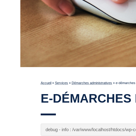
Accueil
»
Services
»
Démarches administratives
»
e-démarches p
E-DÉMARCHES 
debug - info : /var/www/localhost/htdocs/wp