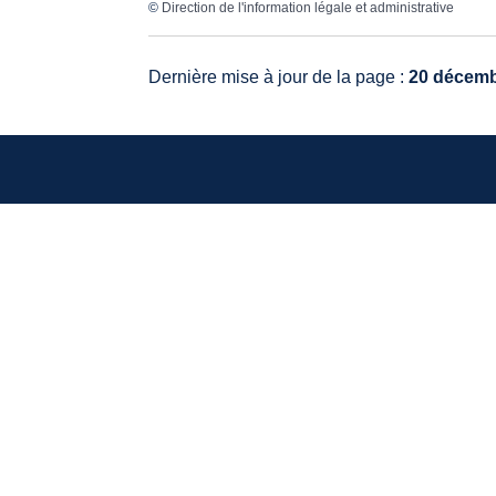
©
Direction de l'information légale et administrative
Dernière mise à jour de la page :
20 décemb
VO
20, 
336
Tél.
Mail
HO
Lund