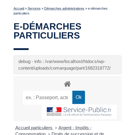
Accueil
»
Services
»
Démarches administratives
»
e-démarches
particuliers
E-DÉMARCHES
PARTICULIERS
debug - info : /var/www/localhost/htdocs/wp-
content/uploads/comarquage/part/1682318772/
Accueil particuliers
Argent - Impôts -
>
Consommation
Droits de succession et de
>