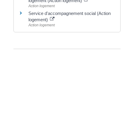
logement (Action logement)
Action logement
Service d'accompagnement social (Action
logement)
Action logement
©
Direction de l'information légale et administrative
Dernière mise à jour de la page :
20 décembre
2022 à 15h23