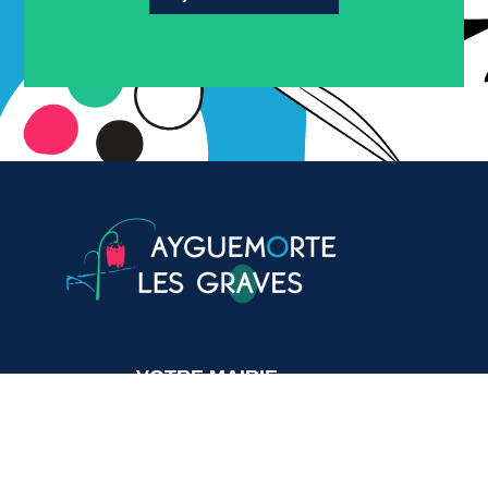
VOTRE MAIRIE
20, avenue du général de Gaulle
33640 Ayguemorte-Les-Graves
Tél. : 05 56 67 10 15