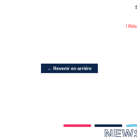
! Rése
← Revenir en arriére
NEW