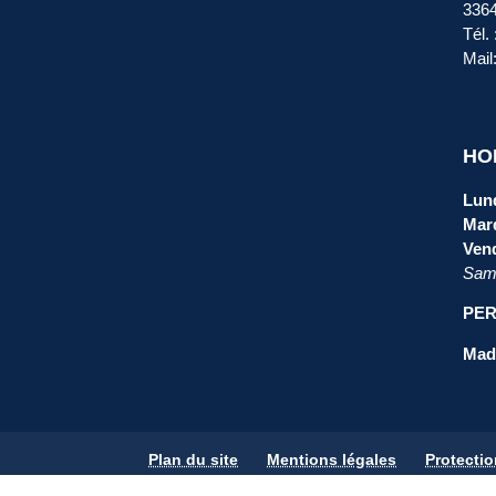
336
Tél.
Mail
HO
Lund
Mard
Vend
Same
PER
Mada
Plan du site
Mentions légales
Protecti