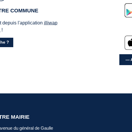
OTRE COMMUNE
ct depuis l'application
illiwap
e
!
he ?
— A
TRE MAIRIE
avenue du général de Gaulle