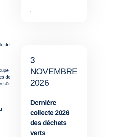
,
té de
3
NOVEMBRE
ccupe
ues de
2026
en sûr
Dernière
u
collecte 2026
des déchets
verts