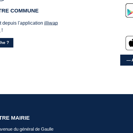
OTRE COMMUNE
ct depuis l'application
illiwap
e
!
he ?
— A
TRE MAIRIE
avenue du général de Gaulle