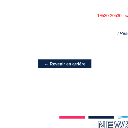
19h30-20h30 : sa
! Rése
← Revenir en arriére
NEW