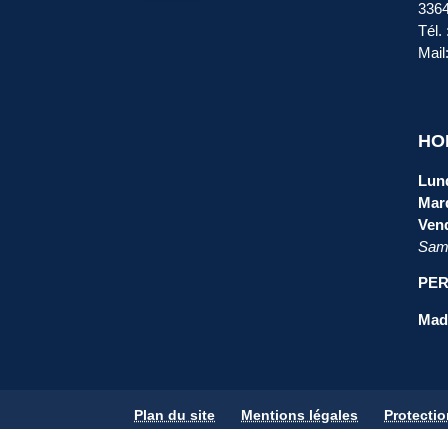
336
Tél.
Mail
HO
Lund
Mard
Vend
Same
PER
Mada
Plan du site
Mentions légales
Protecti