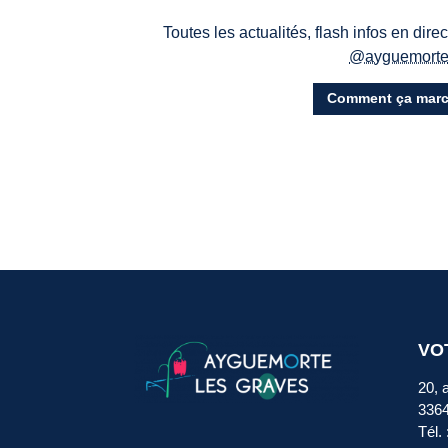
Toutes les actualités, flash infos en dire
@ayguemort
Comment ça marc
VO
20, 
336
Tél.