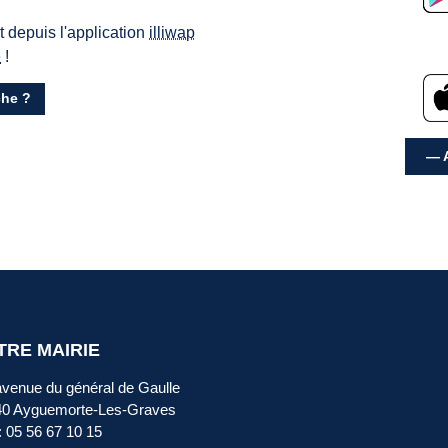
ct depuis l'application
illiwap
e
!
he ?
— A
TRE MAIRIE
avenue du général de Gaulle
40 Ayguemorte-Les-Graves
 : 05 56 67 10 15