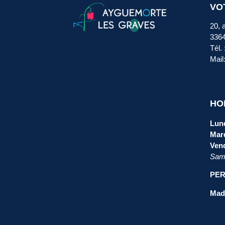
VO
20, 
336
Tél.
Mail
HO
Lund
Mard
Vend
Same
PER
Mada