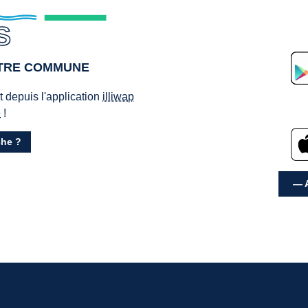
S
OTRE COMMUNE
ct depuis l'application
illiwap
e
!
he ?
— A