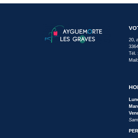
VO
20, 
336
Tél.
Mail
HO
Lund
Mard
Vend
Same
PER