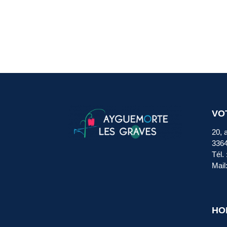
VO
20, 
336
Tél.
Mail
HO