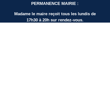
PERMANENCE MAIRIE :
Madame le maire reçoit tous les lundis de
17h30 à 20h sur rendez-vous.
LIENS UTILES
Nos partenaires
SUD BORDEAUX TOURISME
Communauté de Communes
Plan du site
Mentions légales
Protection des données personnelles
Espace élus