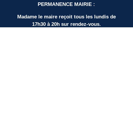
PERMANENCE MAIRIE :
Madame le maire reçoit tous les lundis de
17h30 à 20h sur rendez-vous.
LIENS UTILES
Nos partenaires
SUD BORDEAUX TOURISME
Communauté de Communes
Plan du site
Mentions légales
Protection des données personnelles
Espace élus