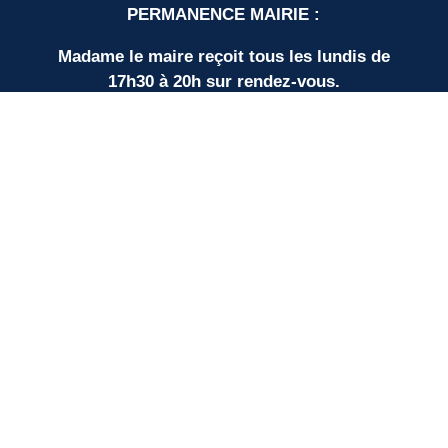
PERMANENCE MAIRIE :
Madame le maire reçoit tous les lundis de
17h30 à 20h sur rendez-vous.
LIENS UTILES
Nos partenaires
SUD BORDEAUX TOURISME
Communauté de Communes
Plan du site
Mentions légales
Protection des données personnelles
Espace élus