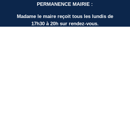
PERMANENCE MAIRIE :
Madame le maire reçoit tous les lundis de
17h30 à 20h sur rendez-vous.
LIENS UTILES
Nos partenaires
SUD BORDEAUX TOURISME
Communauté de Communes
Plan du site
Mentions légales
Protection des données personnelles
Espace élus