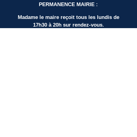
PERMANENCE MAIRIE :
Madame le maire reçoit tous les lundis de
17h30 à 20h sur rendez-vous.
LIENS UTILES
Nos partenaires
SUD BORDEAUX TOURISME
Communauté de Communes
Plan du site
Mentions légales
Protection des données personnelles
Espace élus