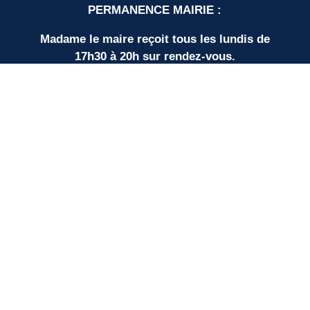
PERMANENCE MAIRIE :
Madame le maire reçoit tous les lundis de
17h30 à 20h sur rendez-vous.
LIENS UTILES
Nos partenaires
SUD BORDEAUX TOURISME
Communauté de Communes
Plan du site
Mentions légales
Protection des données personnelles
Espace élus