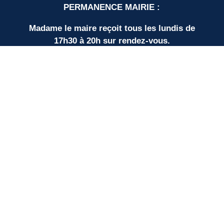
PERMANENCE MAIRIE :
Madame le maire reçoit tous les lundis de
17h30 à 20h sur rendez-vous.
LIENS UTILES
Nos partenaires
SUD BORDEAUX TOURISME
Communauté de Communes
Plan du site
Mentions légales
Protection des données personnelles
Espace élus