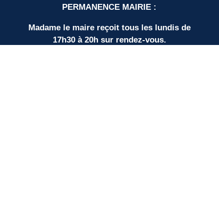
PERMANENCE MAIRIE :
Madame le maire reçoit tous les lundis de
17h30 à 20h sur rendez-vous.
LIENS UTILES
Nos partenaires
SUD BORDEAUX TOURISME
Communauté de Communes
Plan du site
Mentions légales
Protection des données personnelles
Espace élus