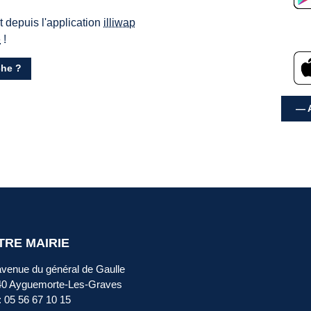
ct depuis l'application
illiwap
e
!
he ?
— A
TRE MAIRIE
avenue du général de Gaulle
40 Ayguemorte-Les-Graves
 : 05 56 67 10 15