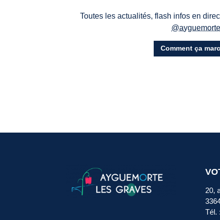
Toutes les actualités, flash infos en dire
@ayguemort
Comment ça marc
VO
20, 
336
Tél.