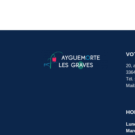
VO
20, 
336
Tél.
Mail
HO
Lund
Mard