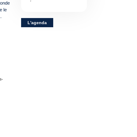
monde
e le
.
L'agenda
s-