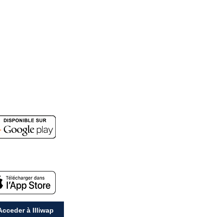
cceder à Illiwap