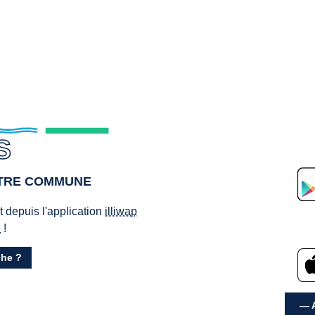
S
OTRE COMMUNE
ct depuis l'application
illiwap
e
!
he ?
— A