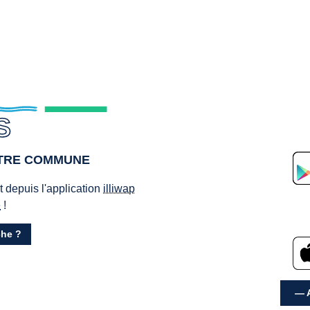
S
OTRE COMMUNE
ct depuis l'application
illiwap
e
!
he ?
— A