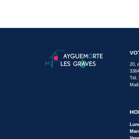
VO
20, 
336
Tél.
Mail
HO
Lund
Mard
Vend