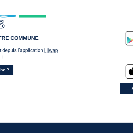
S
OTRE COMMUNE
ct depuis l'application
illiwap
e
!
he ?
— A