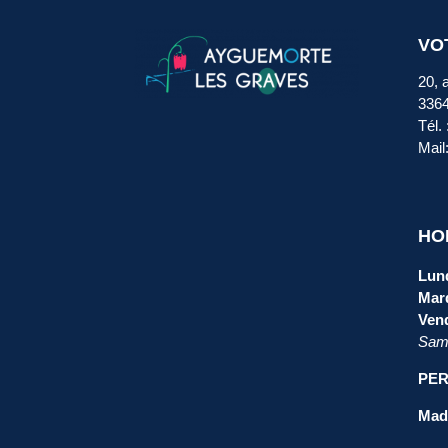
VO
20, 
336
Tél.
Mail
HO
Lund
Mard
Vend
Same
PER
Mada