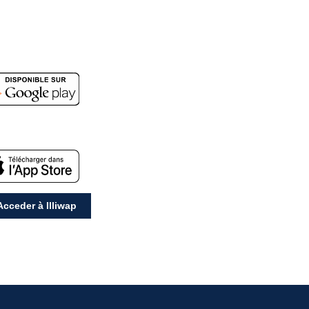
cceder à Illiwap