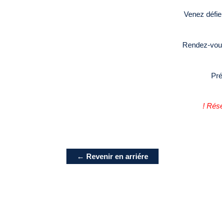
Venez défie
Rendez-vo
Pré
! Rése
← Revenir en arriére