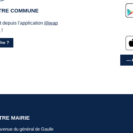
OTRE COMMUNE
ct depuis l'application
illiwap
e
!
he ?
— A
TRE MAIRIE
avenue du général de Gaulle