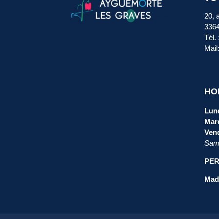
20, 
336
Tél.
Mail
HO
Lund
Mard
Vend
Same
PER
Mada