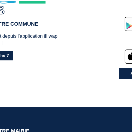
S
OTRE COMMUNE
ct depuis l'application
illiwap
e
!
he ?
— A
TRE MAIRIE