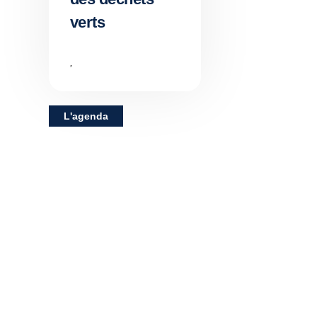
verts
,
L'agenda