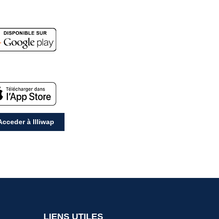
cceder à Illiwap
LIENS UTILES