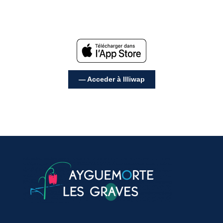
— Acceder à Illiwap